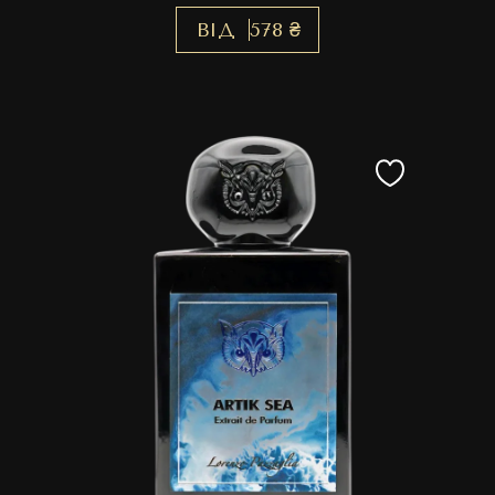
ВІД
578 ₴