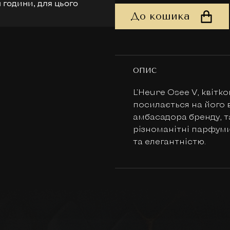
 години, для цього
До кошика
ОПИС
L'Heure Osee V, квітк
посилається на його 
амбасадора бренду, та
різноманітні парфуми 
та елегантністю.