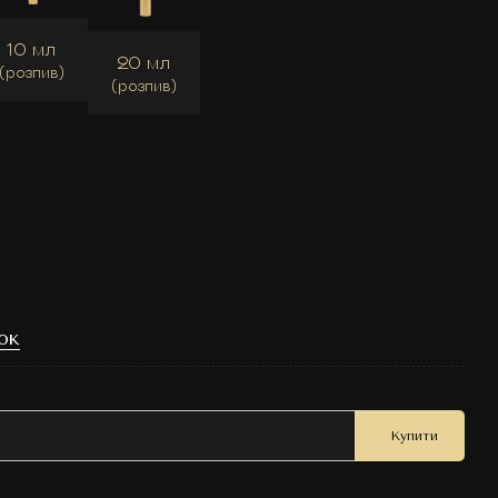
10 мл
20 мл
(розпив)
(розпив)
ок
Купити