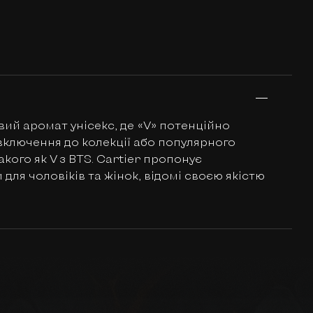
овий аромат унісекс, де «V» потенційно
включення до колекції або популярного
кого як V з BTS. Cartier пропонує
для чоловіків та жінок, відомі своєю якістю