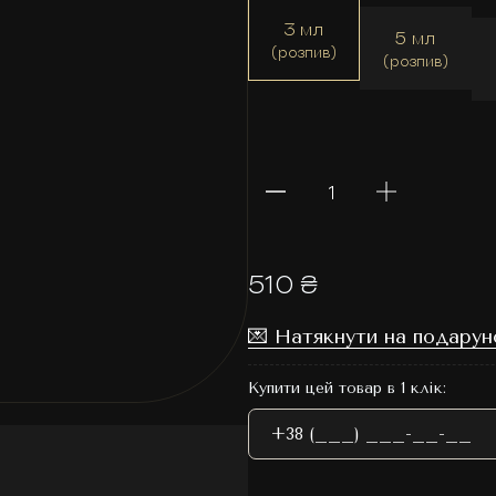
3 мл
5 мл
(розпив)
(розпив)
510 ₴
💌 Натякнути на подарун
Купити цей товар в 1 клік: