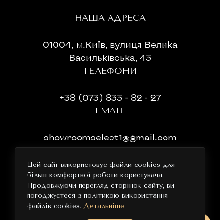
НАША АДРЕСА
01004, м.Київ, вулиця Велика
Васильківська, 43
ТЕЛЕФОНИ
+38 (073) 833 - 82 - 27
EMAIL
showroomselect1@gmail.com
ГРАФІК РОБОТИ
Цей сайт використовує файли cookies для
більш комфортної роботи користувача.
11:00-19:00 без перерви та вихідних
Продовжуючи перегляд сторінок сайту, ви
погоджуєтеся з політикою використання
файлів cookies.
Детальніше