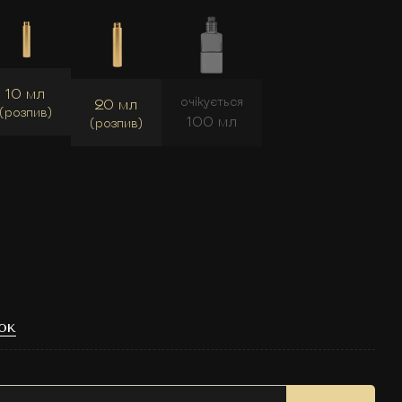
10 мл
очікується
20 мл
(розпив)
100 мл
(розпив)
ок