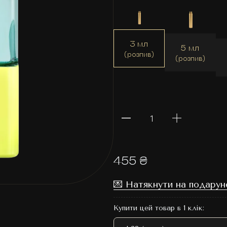
3 мл
5 мл
(розпив)
(розпив)
455 ₴
💌 Натякнути на подарун
Купити цей товар в 1 клік: