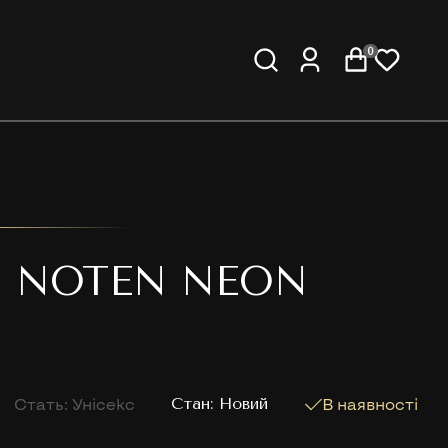
0
N NOTEN NEON
Стать: Унісекс
Cтан: Новий
В наявності