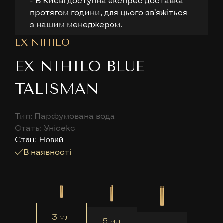
- В Києві доступна експрес доставка
протягом години, для цього звʼяжіться
з нашим менеджером.
EX NIHILO
EX NIHILO BLUE
TALISMAN
Тип: Парфумована вода
Стать: Унісекс
Cтан: Новий
В наявності
3 мл
5 мл