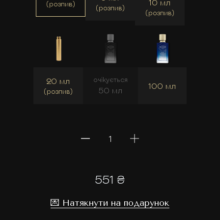
10 мл
(розпив)
(розпив)
(розпив)
очікується
20 мл
100 мл
50 мл
(розпив)
551 ₴
💌 Натякнути на подарунок