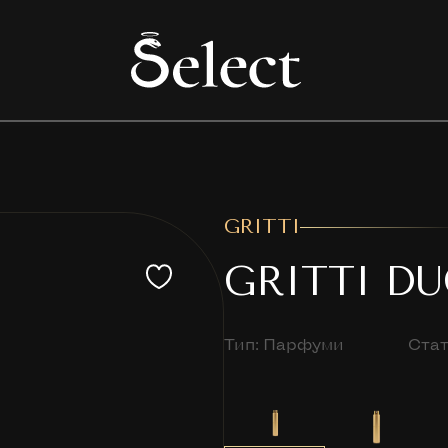
GRITTI
GRITTI D
Тип: Парфуми
Стат