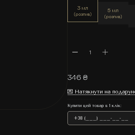
3 мл
5 мл
(розпив)
(розпив)
346 ₴
💌 Натякнути на подарун
Купити цей товар в 1 клік: