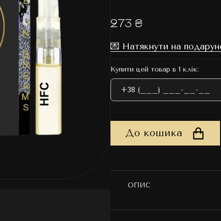
273 ₴
💌 Натякнути на подарун
Купити цей товар в 1 клік:
До кошика
ОПИС