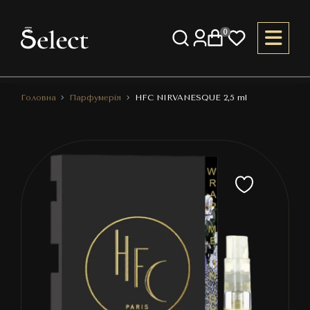
0
Головна
Парфумерія
HFC NIRVANESQUE 2,5 ml