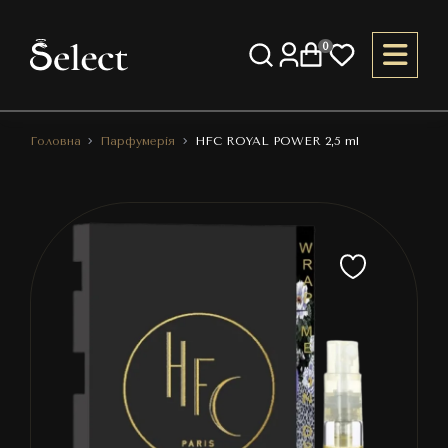
0
Головна
Парфумерія
HFC ROYAL POWER 2,5 ml