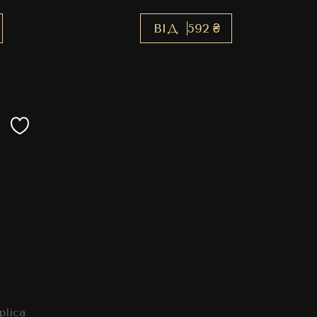
ВІД
592 ₴
plica