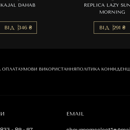
KAJAL DAHAB
REPLICA LAZY SU
MORNING
ВІД
346 ₴
ВІД
291 ₴
А ОПЛАТА
УМОВИ ВИКОРИСТАННЯ
ПОЛІТИКА КОНФІДЕНЦ
НИ
EMAIL
833 - 82 - 27
showroomselect1@gmai