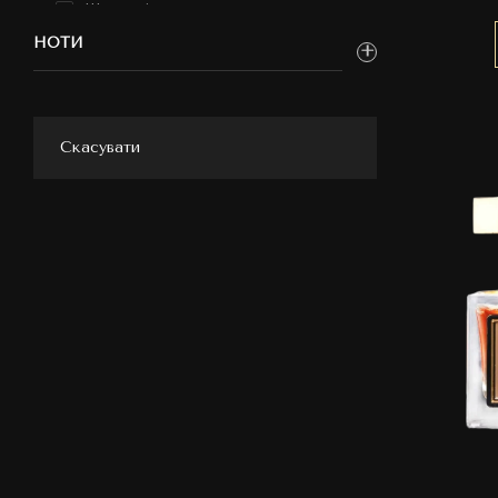
Шипрові
Шкіряні
НОТИ
Скасувати