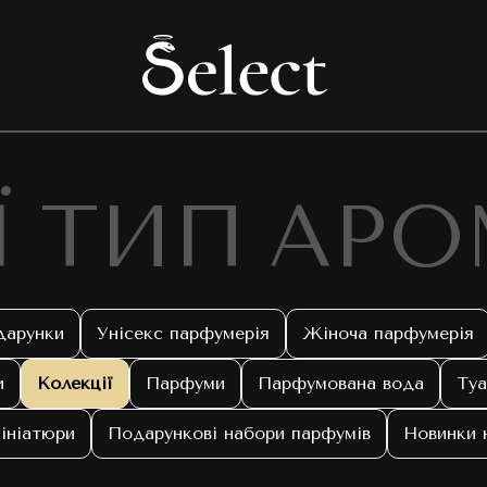
Ї ТИП АР
дарунки
Унісекс парфумерія
Жіноча парфумерія
и
Колекції
Парфуми
Парфумована вода
Туа
ініатюри
Подарункові набори парфумів
Новинки 