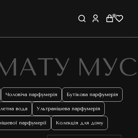
0
ОМАТУ МУС
Чоловіча парфумерія
Бутікова парфумерія
летна вода
Ультранішева парфумерія
нішевої парфумерії
Колекція для дому