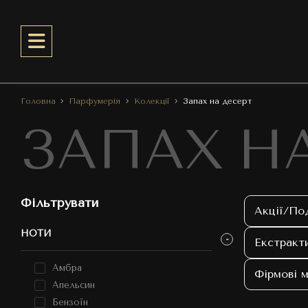
Головна
Парфумерія
Колекції
Запах на десерт
ЗАПАХ Н
Фільтрувати
Акції/По
НОТИ
Екстракт
Амбра
Фірмові м
Апельсин
Бензоїн