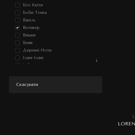
Білі Квіти
Боби Тонка
Ваніль
Ветивер
Вишня
Гваяк
Деревні Ноти
Іланг-Іланг
Імбир
Карамель
Кокос
Скасувати
Мед
Молоко
Мускус
Рожевий Перець
L
Ром
LOREN
Сандал
Шоколад