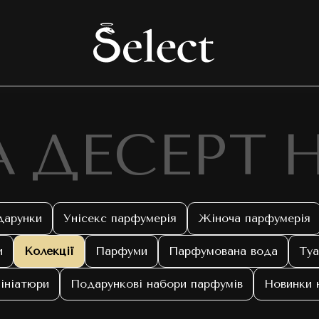
А ДЕСЕРТ 
дарунки
Унісекс парфумерія
Жіноча парфумерія
и
Колекції
Парфуми
Парфумована вода
Туа
ініатюри
Подарункові набори парфумів
Новинки 