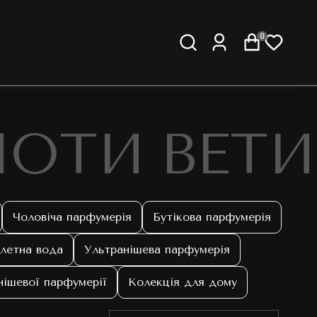
0
НОТИ ВЕТИ
Чоловіча парфумерія
Бутікова парфумерія
летна вода
Ультранішева парфумерія
нішевої парфумерії
Колекція для дому