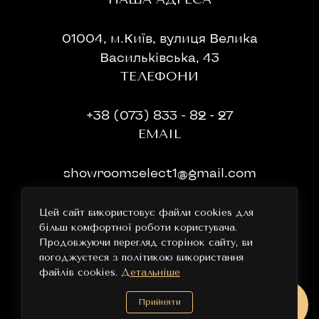
01004, м.Київ, вулиця Велика
Васильківська, 43
ТЕЛЕФОНИ
+38 (073) 833 - 82 - 27
EMAIL
showroomselect1@gmail.com
ГРАФІК РОБОТИ
Цей сайт використовує файли cookies для
більш комфортної роботи користувача.
11:00-19:00 без перерви та вихідних
Продовжуючи перегляд сторінок сайту, ви
погоджуєтеся з політикою використання
файлів cookies.
Детальніше
Прийняти