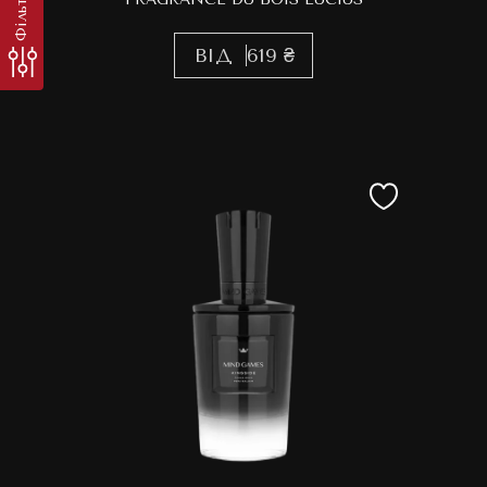
Фільтр
ВІД
619 ₴