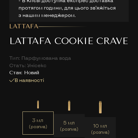
- В Києві доступна експрес доставка
протягом години, для цього звʼяжіться
з нашим менеджером.
LATTAFA
LATTAFA COOKIE CRAVE
Тип: Парфумована вода
Стать: Унісекс
Cтан: Новий
В наявності
3 мл
5 мл
10 мл
(розпив)
(розпив)
(розпив)