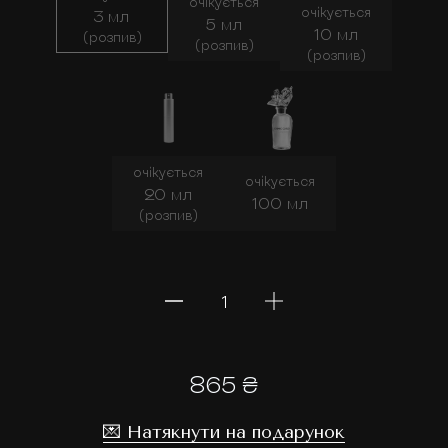
очікується
очікується
3 мл
5 мл
10 мл
(розпив)
(розпив)
(розпив)
очікується
очікується
20 мл
100 мл
(розпив)
865 ₴
💌 Натякнути на подарунок