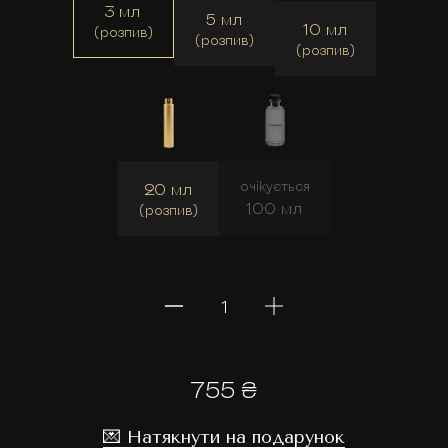
3 мл
5 мл
10 мл
(розпив)
(розпив)
(розпив)
очікується
20 мл
100 мл
(розпив)
755 ₴
💌 Натякнути на подарунок