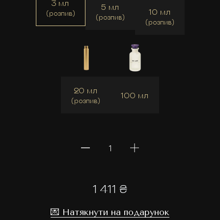
3 мл
5 мл
10 мл
(розпив)
(розпив)
(розпив)
20 мл
100 мл
(розпив)
1 411 ₴
💌 Натякнути на подарунок