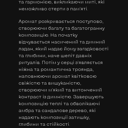
та гармонією, викликаючи миті, які
неможливо стерти з пам'яті.
Аромат розкривається поступово,
створюючи багату та багатогранну
композицію. На початку
відчувається насичений та димний
ладан, який надає йому загадковості
та глибини, наче шепіт давніх
ритуалів. Потім у серці з'являється
ніжна та романтична троянда,
наповнюючи аромат квітковою
свіжістю та вишуканістю,
створюючи м'який та витончений
контраст із димністю. Завершують
композицію теплі та обволікаючі
амбра та сандалове дерево, які
надають композиції затишку,
глибини та стійкості.