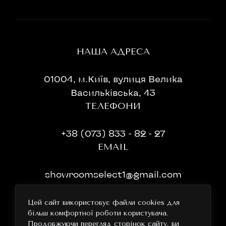
НАША АДРЕСА
01004, м.Київ, вулиця Велика
Васильківська, 43
ТЕЛЕФОНИ
+38 (073) 833 - 82 - 27
EMAIL
showroomselect1@gmail.com
ГРАФІК РОБОТИ
Цей сайт використовує файли cookies для
більш комфортної роботи користувача.
11:00-19:00 без перерви та вихідних
Продовжуючи перегляд сторінок сайту, ви