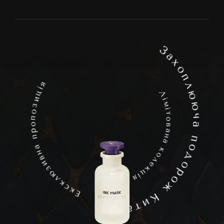
З
а
х
о
п
я
л
і
Л
ц
ю
і
и
м
з
ю
і
т
о
о
ч
п
в
о
а
а
р
н
п
а
п
к
а
о
о
н
л
д
в
е
и
к
о
ц
з
і
я
ю
р
л
о
к
с
ж
к
Е
К
и
т
а
м
є