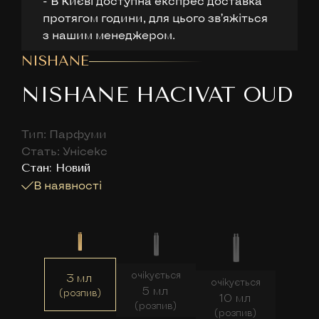
- В Києві доступна експрес доставка
протягом години, для цього звʼяжіться
з нашим менеджером.
NISHANE
NISHANE HACIVAT OUD
Тип: Парфуми
Стать: Унісекс
Cтан: Новий
В наявності
очікується
3 мл
очікується
5 мл
(розпив)
10 мл
(розпив)
(розпив)