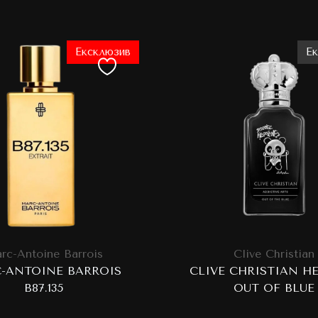
Ексклюзив
Е
rc-Antoine Barrois
Clive Christian
-ANTOINE BARROIS
CLIVE CHRISTIAN H
B87.135
OUT OF BLUE