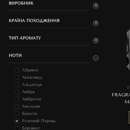
ВИРОБНИК
КРАЇНА ПОХОДЖЕННЯ
ТИП АРОМАТУ
НОТИ
Абрикос
Акігалавуд
Альдегіди
F
Амбра
FRAGRA
Амбретта
M
Апельсин
Бензоїн
Рожевий Перець
Бергамот