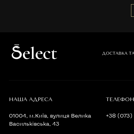
Ладан
Лимон
М'ята
Мандарин
Молоко
Мускус
Османтус
ДОСТАВКА Т
Пачулі
Роза
Сандал
Троянда
Тубероза
Тютюн
НАША АДРЕСА
ТЕЛЕФО
Уд
Чорна Смородина
01004, м.Київ, вулиця Велика
+38 (073) 
Шафран
Васильківська, 43
Шкіра
Шоколад