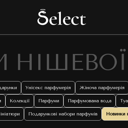
 НІШЕВОЇ
дарунки
Унісекс парфумерія
Жіноча парфумерія
и
Колекції
Парфуми
Парфумована вода
Туа
ініатюри
Подарункові набори парфумів
Новинки 