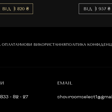
ВІД
1 820 ₴
ВІД
1 957 ₴
А ОПЛАТА
УМОВИ ВИКОРИСТАННЯ
ПОЛІТИКА КОНФІДЕНЦ
НИ
EMAIL
833 - 82 - 27
showroomselect1@gmai