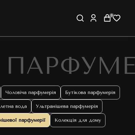
0
 ПАРФУМЕ
Чоловіча парфумерія
Бутікова парфумерія
летна вода
Ультранішева парфумерія
нішевої парфумерії
Колекція для дому