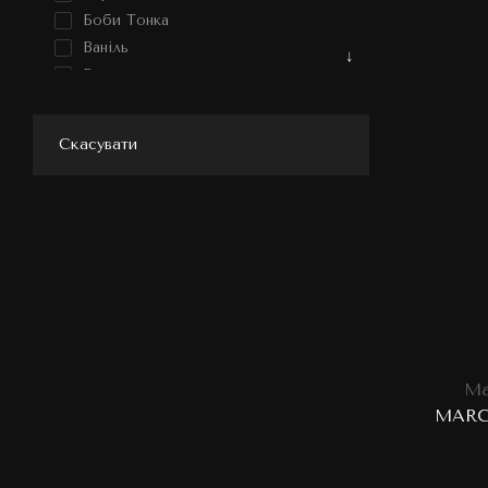
Боби Тонка
Ваніль
Ветивер
Гваяк
Грейпфрут
Скасувати
Жасмин
Замша
Іланг-Іланг
Імбир
Кава
Карамель
Кардамон
Кедр
Кокос
Ma
Конвалія
MARC
Кориця
Лабданум
Лаванда