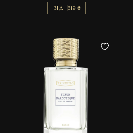
ВІД
619 ₴