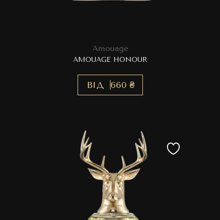
Amouage
AMOUAGE HONOUR
ВІД
660 ₴