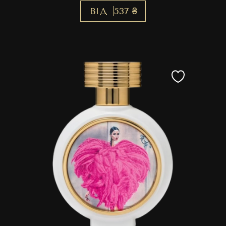
ВІД
537 ₴