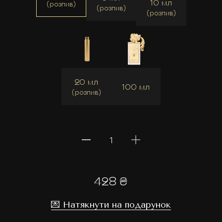
10 мл
(розпив)
(розпив)
(розпив)
20 мл
100 мл
(розпив)
428 ₴
💌 Натякнути на подарунок