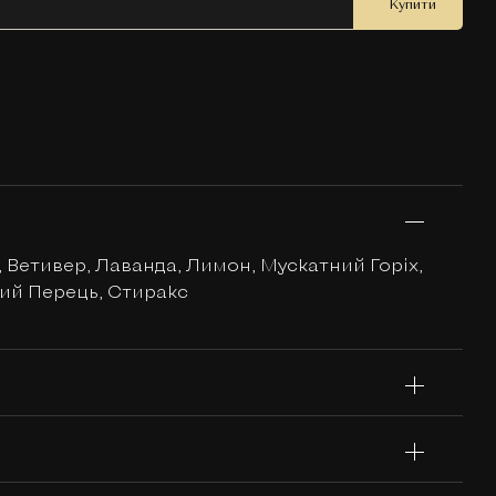
Купити
 Ветивер, Лаванда, Лимон, Мускатний Горіх,
вий Перець, Стиракс