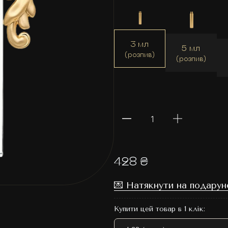
3 мл
5 мл
(розпив)
(розпив)
428 ₴
💌 Натякнути на подарун
Купити цей товар в 1 клік: