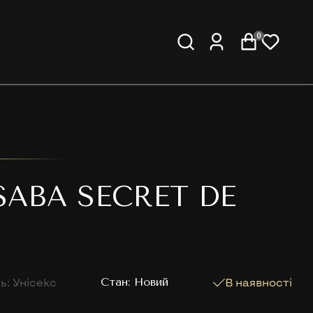
0
SABA SECRET DE
ь: Унісекс
Cтан: Новий
В наявності