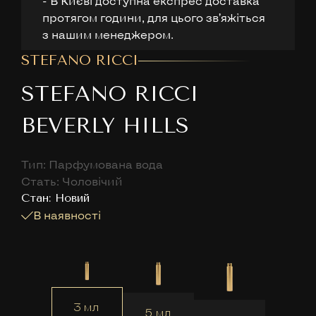
- В Києві доступна експрес доставка
протягом години, для цього звʼяжіться
з нашим менеджером.
STEFANO RICCI
STEFANO RICCI
BEVERLY HILLS
Тип: Парфумована вода
Стать: Чоловічий
Cтан: Новий
В наявності
3 мл
5 мл