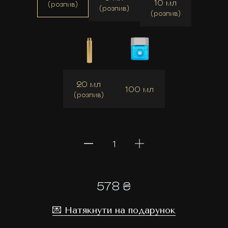
10 мл
(розпив)
(розпив)
(розпив)
20 мл
100 мл
(розпив)
578 ₴
💌 Натякнути на подарунок