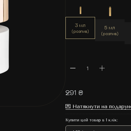
3 мл
5 мл
(розпив)
(розпив)
291 ₴
💌 Натякнути на подарун
Купити цей товар в 1 клік: