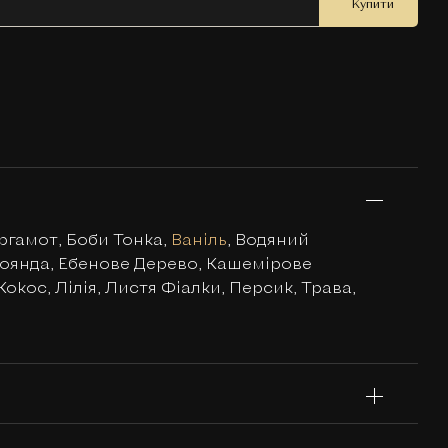
Купити
ергамот, Боби Тонка,
Ваніль
, Водяний
оянда, Ебенове Дерево, Кашемірове
Кокос, Лілія, Листя Фіалки, Персик, Трава,