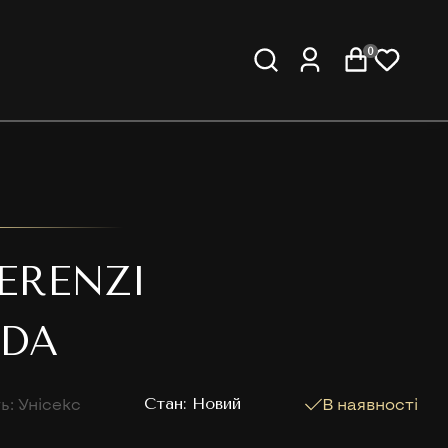
0
ERENZI
DA
ь: Унісекс
Cтан: Новий
В наявності