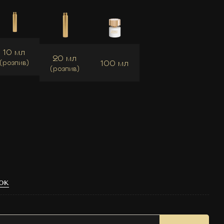
10 мл
20 мл
100 мл
(розпив)
(розпив)
ок