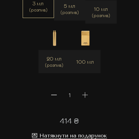
3 мл
5 мл
10 мл
(розпив)
(розпив)
(розпив)
20 мл
100 мл
(розпив)
414 ₴
💌 Натякнути на подарунок