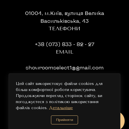
01004, м.Київ, вулиця Велика
Васильківська, 43
ТЕЛЕФОНИ
+38 (073) 833 - 82 - 27
EMAIL
showroomselect1@gmail.com
ГРАФІК РОБОТИ
Цей сайт використовує файли cookies для
більш комфортної роботи користувача.
11:00-19:00 без перерви та вихідних
Продовжуючи перегляд сторінок сайту, ви
погоджуєтеся з політикою використання
файлів cookies.
Детальніше
Прийняти
Select © 2026