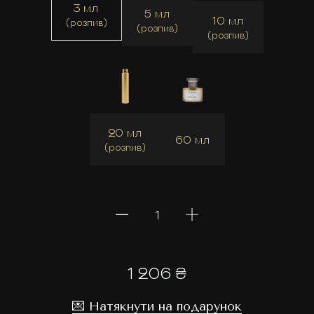
3 мл
5 мл
10 мл
(розпив)
(розпив)
(розпив)
20 мл
60 мл
(розпив)
1 206 ₴
💌 Натякнути на подарунок