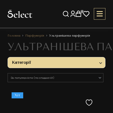
0
Головна
Парфумерія
Ультранішева парфумерія
УЛЬТРАНІШЕВА ПА
Категорії
Хіт