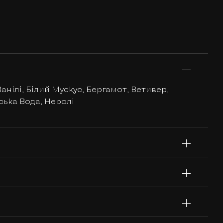
Ванілі, Білий Мускус, Бергамот, Ветивер,
ська Вода, Неролі