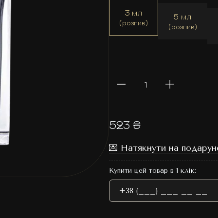
3 мл
5 мл
(розпив)
(розпив)
523 ₴
💌 Натякнути на подарун
Купити цей товар в 1 клік: