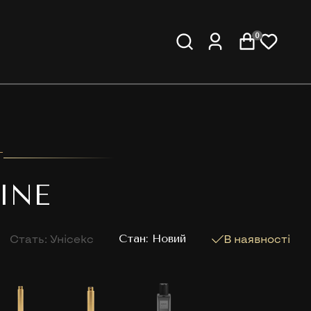
0
T
INE
Стать: Унісекс
Cтан: Новий
В наявності