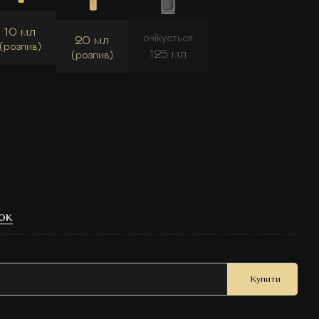
10 мл
очікується
20 мл
(розпив)
125 мл
(розпив)
ок
Купити